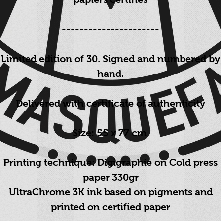
----------------------
Limited edition of 30. Signed and numbered by
hand.
Delivered with certificate of authenticity
Size: 55 x 77 cm
Printing technique: Digigraphie on Cold press
paper 330gr
UltraChrome 3K ink based on pigments and
printed on certified paper