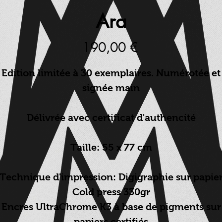
Ara
Prix
190,00 €
Edition limitée à 30 exemplaires. Numérotée et
signée main
Délivrée avec certificat d'authencité
Taille: 55 x 77 cm
Technique d'impression: Digigraphie sur papie
Cold press 330gr
Encres UltraChrome K3 à base de pigments sur
papiers certifiés