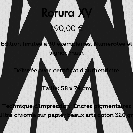
Rorura XV
Prix
190,00 €
Edition limitée à 30 exemplaires. Numérotée et
signée main
Délivrée avec certificat d'authenticité
Taille: 58 x 74 cm
Technique d'impression: Encres pigmentaires
Ultra chrome sur papier beaux arts coton 320 gr
----------------------