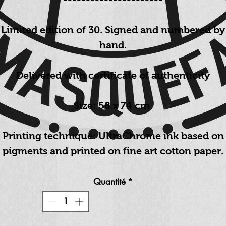
Limited edition of 30. Signed and numbered by
hand.
Delivered with certificate of authenticity
Size: 58 x 74 cm
Printing technique: UltraChrome ink based on
pigments and printed on fine art cotton paper.
Quantité
*