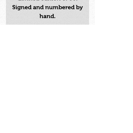
Signed and numbered by
hand.
Delivered with certificate
of authenticity
Size: 55 x 77 cm
Printing technique: Ultra
Chrome ink based on
pigments and printed on
fine art cotton paper.